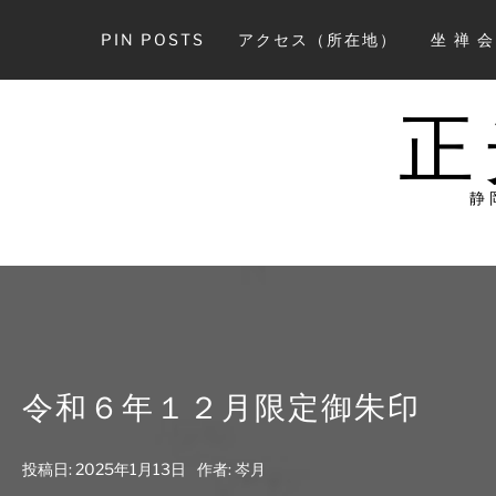
コ
ン
PIN POSTS
アクセス（所在地）
坐 禅 
テ
ン
ツ
正
へ
ス
キ
静
ッ
プ
令和６年１２月限定御朱印
投稿日:
2025年1月13日
作者:
岑月