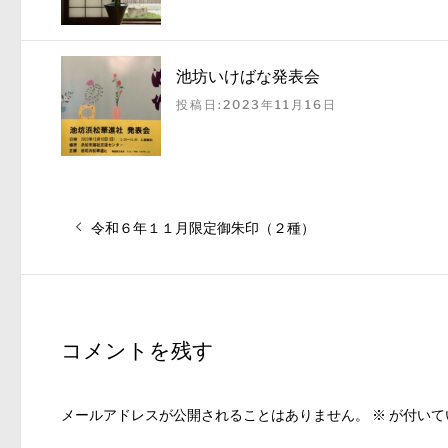
池坊いけばな発表会
投稿日:2023年11月16日
投
前
令和６年１１月限定御朱印（２種）
稿
の
ナ
投
稿:
ビ
ゲ
コメントを残す
ー
シ
ョ
メールアドレスが公開されることはありません。
※
が付いて
ン