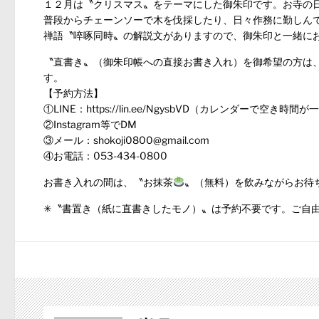
１２月は〝クリスマス〟をテーマにした御朱印です。お寺の
普段からチェーンソーで木を伐採したり、日々作務に勤しん
禅語〝啐啄同時〟の解説文がありますので、御朱印と一緒に
〝直書き〟（御朱印帳への直接お書き入れ）を御希望の方は
す。
【予約方法】
①LINE：
https://lin.ee/NgysbVD
（カレンダーで空き時間が
②Instagram等でDM
③メール：shokoji0800@gmail.com
④お電話：053-434-0800
お書き入れの間は、〝お抹茶
〟（無料）を飲みながらお待
✳︎〝書置き（紙に直書きしたモノ）〟は予約不要です。ご自