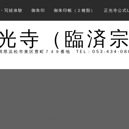
会・写経体験
御朱印
御朱印帳（２種類）
正光寺公式L
光寺（臨済
岡県浜松市東区豊町７４９番地 TEL：053-434-08