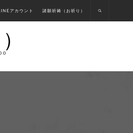
INEアカウント
諸願祈祷（お祈り）
宗）
00