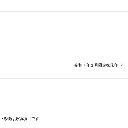
次
令和７年１月限定御朱印
の
投
稿:
いる欄は必須項目です