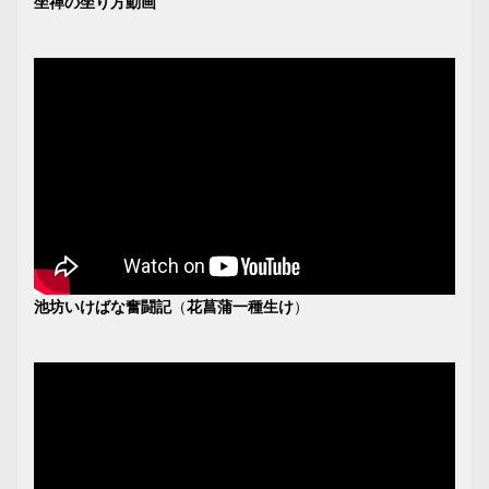
坐禅の坐り方動画
池坊いけばな奮闘記
（
花菖蒲一種生け
）