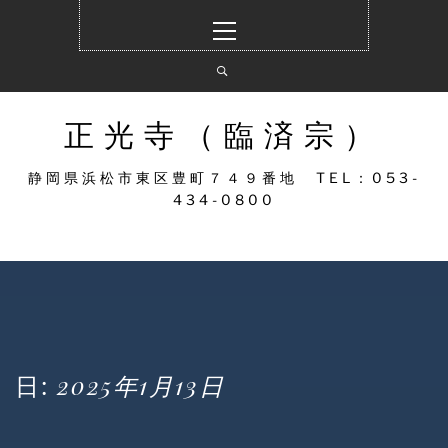
コ
メ
ン
イ
テ
ン
ン
メ
ツ
ニ
へ
ュ
正光寺（臨済宗）
ス
ー
キ
静岡県浜松市東区豊町７４９番地 TEL：053-
ッ
434-0800
プ
日:
2025年1月13日