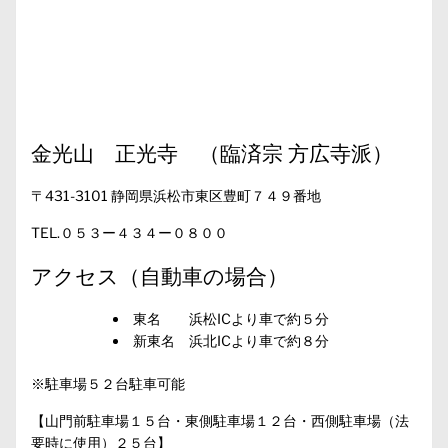
金光山 正光寺 （臨済宗 方広寺派）
〒431-3101 静岡県浜松市東区豊町７４９番地
TEL.０５３ー４３４ー０８００
アクセス（自動車の場合）
東名 浜松ICより車で約５分
新東名 浜北ICより車で約８分
※駐車場５２台駐車可能
【山門前駐車場１５台・東側駐車場１２台・西側駐車場（法
要時に使用）２５台】