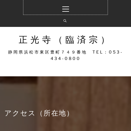
コ
メ
ン
イ
テ
ン
ン
メ
ツ
ニ
へ
ュ
正光寺（臨済宗）
ス
ー
キ
静岡県浜松市東区豊町７４９番地 TEL：053-
ッ
434-0800
プ
アクセス（所在地）