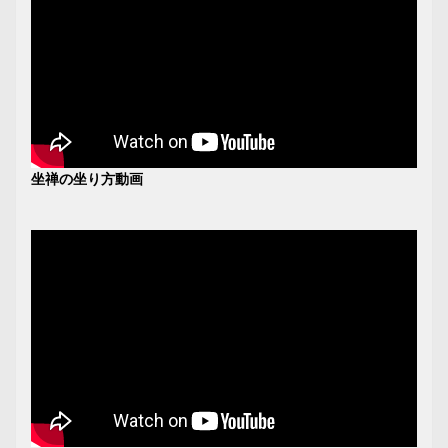
坐禅の坐り方動画