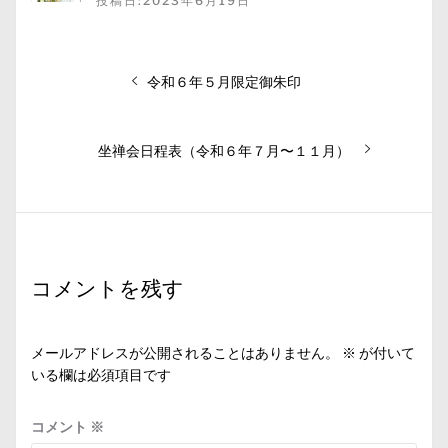
投稿日:2023年6月19日
投
前
令和６年５月限定御朱印
稿
の
ナ
投
稿:
次
ビ
坐禅会日程表（令和６年７月〜１１月）
の
ゲ
投
ー
稿:
シ
ョ
コメントを残す
ン
メールアドレスが公開されることはありません。
※
が付いて
いる欄は必須項目です
コメント
※