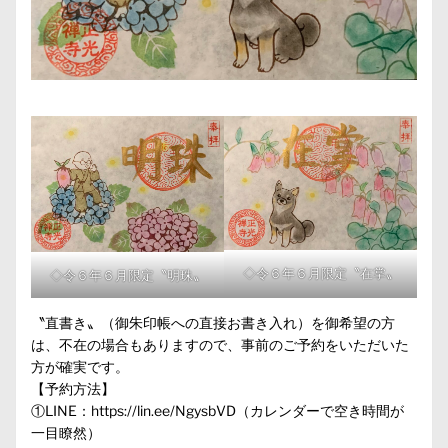
◇令６年６月限定〝在掌〟
◇令６年６月限定〝明珠〟
〝直書き〟（御朱印帳への直接お書き入れ）を御希望の方
は、不在の場合もありますので、事前のご予約をいただいた
方が確実です。
【予約方法】
①LINE：
https://lin.ee/NgysbVD
（カレンダーで空き時間が
一目瞭然）