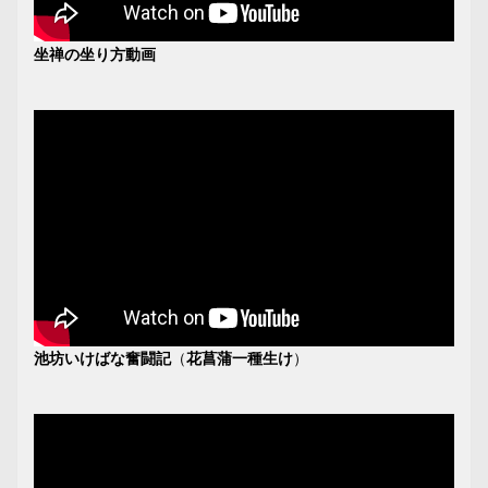
坐禅の坐り方動画
池坊いけばな奮闘記
（
花菖蒲一種生け
）