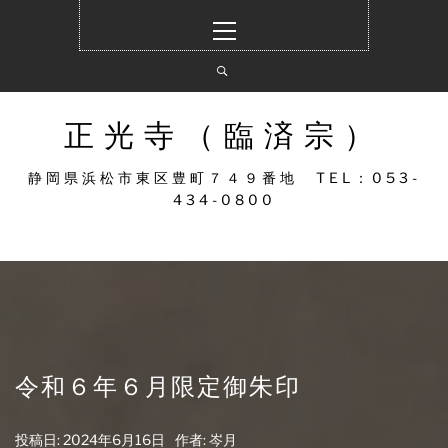
コ
メ
ン
イ
テ
ン
ン
メ
ツ
ニ
へ
ュ
正光寺（臨済宗）
ス
ー
キ
静岡県浜松市東区豊町７４９番地 TEL：053-
ッ
434-0800
プ
令和６年６月限定御朱印
投稿日:
2024年6月16日
作者:
岑月