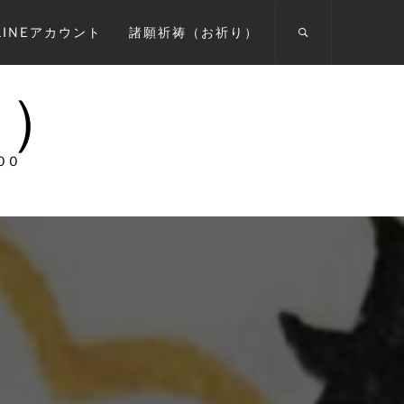
INEアカウント
諸願祈祷（お祈り）
宗）
00