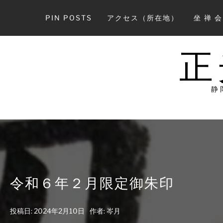
コ
ン
PIN POSTS
アクセス（所在地）
坐 禅 
テ
ン
ツ
正
へ
ス
キ
静
ッ
プ
令和６年２月限定御朱印
投稿日:
2024年2月10日
作者:
岑月