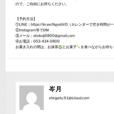
ので、ご自由にお持ちください。
【予約方法】
①LINE：
https://lin.ee/NgysbVD
（カレンダーで空き時間が
②Instagram等でDM
③メール：shokoji0800@gmail.com
④お電話：053-434-0800
お書き入れの間は、お抹茶
とお菓子
を食べながらお待ち
岑月
shingetu.9.1@icloud.com