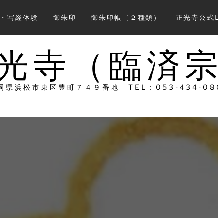
会・写経体験
御朱印
御朱印帳（２種類）
正光寺公式L
光寺（臨済
岡県浜松市東区豊町７４９番地 TEL：053-434-08