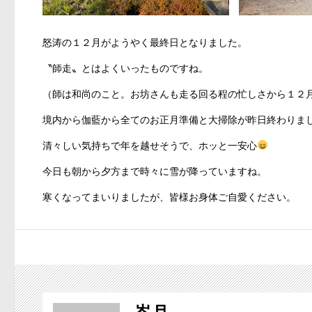
怒涛の１２月がようやく最終日となりました。
〝師走〟とはよくいったものですね。
（師は和尚のこと。お坊さんも走る回る程の忙しさから１２
境内から伽藍から全てのお正月準備と大掃除が昨日終わりま
清々しい気持ちで年を越せそうで、ホッと一安心
今日も朝から夕方まで時々に雪が降っていますね。
寒くなってまいりましたが、皆様お身体ご自愛ください。