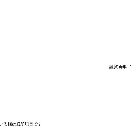
次
謹賀新年
の
投
稿:
いる欄は必須項目です