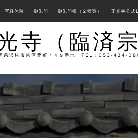
会・写経体験
御朱印
御朱印帳（２種類）
正光寺公式L
光寺（臨済
岡県浜松市東区豊町７４９番地 TEL：053-434-08