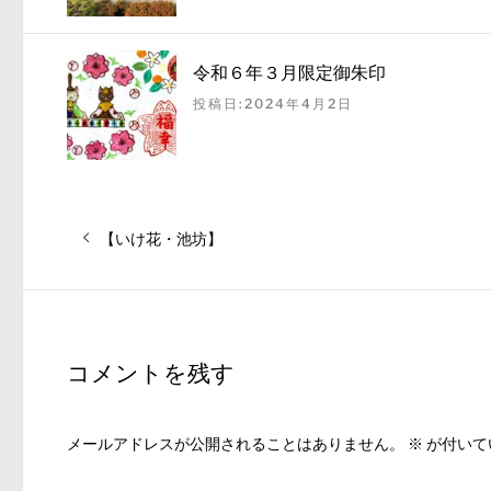
令和６年３月限定御朱印
投稿日:2024年4月2日
投
前
【いけ花・池坊】
稿
の
ナ
投
稿:
ビ
ゲ
コメントを残す
ー
シ
ョ
メールアドレスが公開されることはありません。
※
が付いて
ン