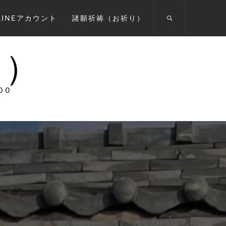
INEアカウント
諸願祈祷（お祈り）
宗）
00