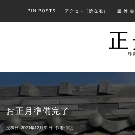
コ
ン
PIN POSTS
アクセス（所在地）
坐 禅 
テ
ン
ツ
正
へ
ス
キ
静
ッ
プ
お正月準備完了
投稿日:
2021年12月31日
作者:
岑月