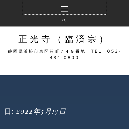
コ
メ
ン
イ
テ
ン
ン
メ
ツ
ニ
へ
ュ
正光寺（臨済宗）
ス
ー
キ
静岡県浜松市東区豊町７４９番地 TEL：053-
ッ
434-0800
プ
日:
2022年5月13日