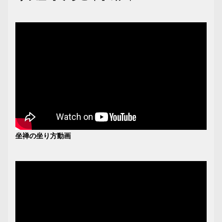
坐禅の坐り方動画