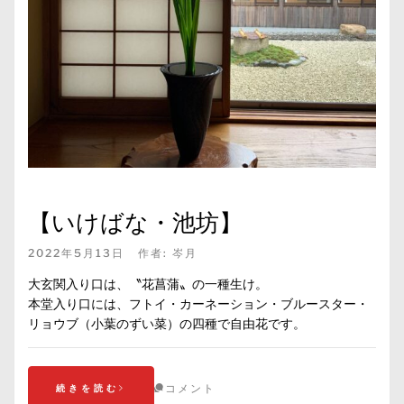
【いけばな・池坊】
2022年5月13日
作者:
岑月
大玄関入り口は、〝花菖蒲〟の一種生け。
本堂入り口には、フトイ・カーネーション・ブルースター・
リョウブ（小葉のずい菜）の四種で自由花です。
コメント
続きを読む