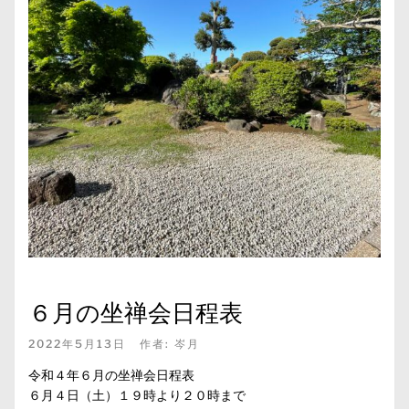
６月の坐禅会日程表
2022年5月13日
作者:
岑月
令和４年６月の坐禅会日程表
６月４日（土）１９時より２０時まで