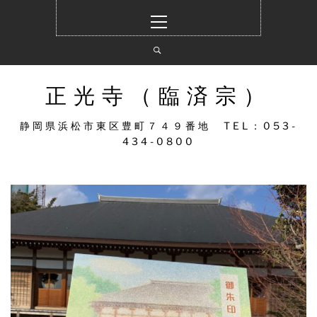
コ
メ
ン
イ
テ
ン
ン
メ
ツ
ニ
へ
ュ
正光寺（臨済宗）
ス
ー
キ
静岡県浜松市東区豊町７４９番地 TEL：053-
ッ
434-0800
プ