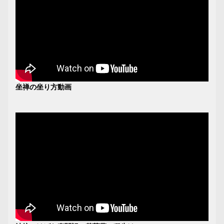
坐禅の坐り方動画