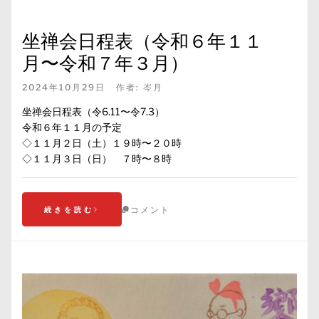
坐禅会日程表（令和６年１１
月〜令和７年３月）
2024年10月29日
作者:
岑月
坐禅会日程表（令6.11〜令7.3）
令和６年１１月の予定
◇１１月２日（土）１９時〜２０時
◇１１月３日（日） ７時〜８時
コメント
続きを読む