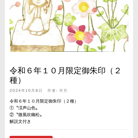
令和６年１０月限定御朱印（２
種）
2024年10月8日
作者:
岑月
令和６年１０月限定御朱印（２種）
①〝渓声山色〟
②〝微風吹幽松〟
解説文付き