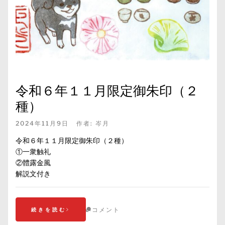
令和６年１１月限定御朱印（２
種）
2024年11月9日
作者:
岑月
令和６年１１月限定御朱印（２種）
①一衆触礼
②體露金風
解説文付き
コメント
続きを読む