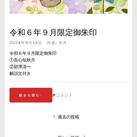
令和６年９月限定御朱印
2024年9月16日
作者:
岑月
令和６年９月限定御朱印
①吾心似秋月
②碧潭清〜
解説文付き
コメント
続きを読む
投
過去の投稿
稿
ナ